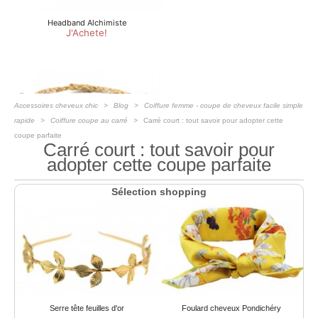
Accessoires cheveux chic
Blog
Coiffure femme - coupe de cheveux facile simple
rapide
Coiffure coupe au carré
Carré court : tout savoir pour adopter cette
coupe parfaite
Carré court : tout savoir pour
adopter cette coupe parfaite
Sélection shopping
Serre tête feuilles d'or
Foulard cheveux Pondichéry