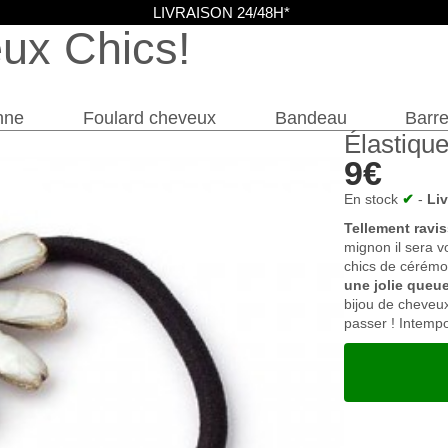
LIVRAISON 24/48H*
eux Chics
nne
Foulard cheveux
Bandeau
Barre
Élastiqu
9€
En stock
✔
-
Li
Tellement raviss
mignon il sera 
chics de cérémon
une jolie queu
bijou de cheveux
passer ! Intempo