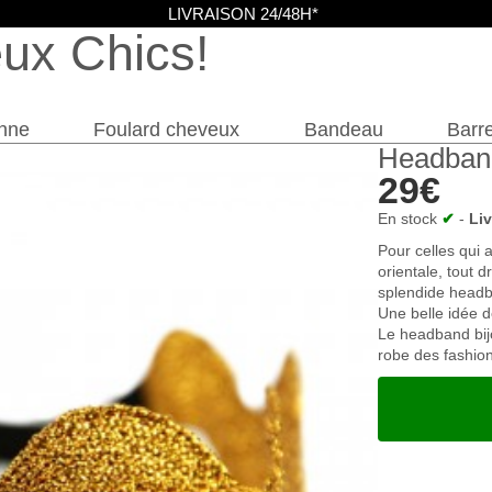
LIVRAISON 24/48H*
eux Chics
nne
Foulard cheveux
Bandeau
Barre
Headband
29€
En stock
✔
-
Li
Pour celles qui 
orientale, tout d
splendide headba
Une belle idée de
Le headband bij
robe des fashion