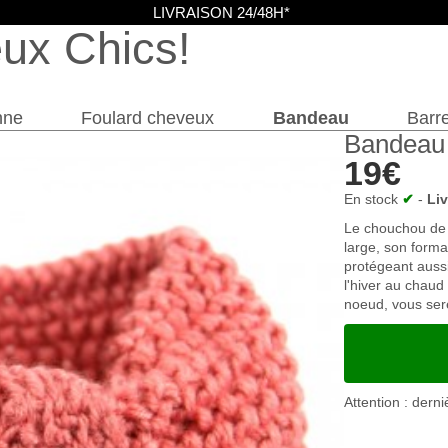
LIVRAISON 24/48H*
eux Chics
nne
Foulard cheveux
Bandeau
Barre
Bandeau 
19€
En stock
✔
-
Li
Le chouchou de l
large, son forma
protégeant aussi
l'hiver au chaud
noeud, vous sere
Attention : derni