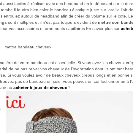
t aussi faciles à réaliser avec des headband en le déposant sur le dess
mbe il faudra bien caler le bandeau élastique juste sur ‘oreille l’air d
enroulez autour de headband afin de créer du volume sur le coté. Les
ongs
sont multiples et il n’est pas toujours évident de
mettre son band
our vos accessoires et ornements capillaires.En savoir plus sur
achet
atière de votre bandeau est essentielle. Si vous avez les cheveux cré
larité de ne pas priver vos cheveux de l’hydratation dont ils ont tant bes
rse. Si vous voulez avoir de beaux cheveux crépus longs et en bonne sant
 trouvez pas de bandeau en soie, vous pouvez en confectionner un à l’
voir où
acheter bijoux de cheveux
?