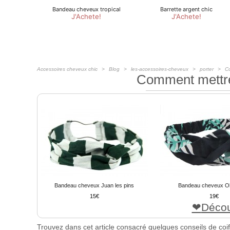
Accessoires cheveux chic
Blog
les-accessoires-cheveux
porter
C
Comment mettre
Bandeau cheveux Juan les pins
Bandeau cheveux O
15
19
Décou
Trouvez dans cet article consacré quelques conseils de coi