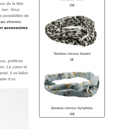
us de la tête
15
e rien. Vous
 possibilités de
eau cheveu
,
er accessoires
Bandeau cheveux léopard
0
pus, préférez
oin. Le coton et
é, il va falloir
aide d’un
Bandeau cheveux Nymphéas
15