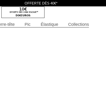
OFFERTE DÈS 40€*
rre-tête
Pic
Élastique
Collections