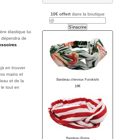
10€ offert
dans la boutique
ère élastique lui
ut dépendra de
essoires
.
éjà en trouver
vos mains et
Bandeau cheveux Furokishi
deau et de la
19
le tout en
Bandeau Roma