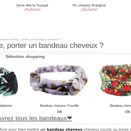
omment mettre, porter un bandeau cheveux ?
, porter un bandeau cheveux ?
Sélection shopping
klahoma
Bandeau cheveux Trouville
Bandeau chev
15
15
vrez tous les bandeaux
ffure pour bien mettre
un
bandeau cheveux
cheveux courts ou longs s