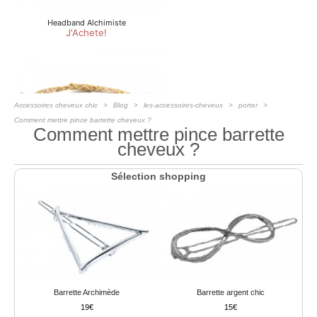
Accessoires cheveux chic
Blog
les-accessoires-cheveux
porter
Comment mettre pince barrette cheveux ?
Comment mettre pince barrette
cheveux ?
Sélection shopping
Barrette Archimède
Barrette argent chic
19
15