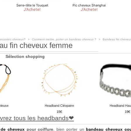
cessoires cheveux?
Comment mettre, porter un bandeau cheveux ?
Bandeau fin cheveu
au fin cheveux femme
Sélection shopping
eleuse
Headband Cléopatre
Headband Haut
15
19
vrez tous les headbands
 de cheveux
pour coiffure
, bien porter un
bandeau cheveux cou