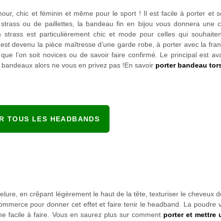
r, chic et féminin et même pour le sport ! Il est facile à porter et s
strass ou de paillettes, la bandeau fin en bijou vous donnera une co
 strass est particulièrement chic et mode pour celles qui souhaiten
est devenu la pièce maîtresse d’une garde robe, à porter avec la fr
 que l’on soit novices ou de savoir faire confirmé. Le principal est ava
s bandeaux alors ne vous en privez pas !En savoir
porter bandeau tor
IR TOUS LES HEADBANDS
ure, en crêpant légèrement le haut de la tête, texturiser le cheveux d
ommerce pour donner cet effet et faire tenir le headband. La poudre 
ne facile à faire. Vous en saurez plus sur comment
porter et mettre