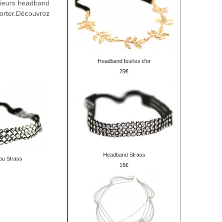
usieurs headband
porter.Découvrez
Headband feuilles d'or
25
Headband Strass
ou Strass
15