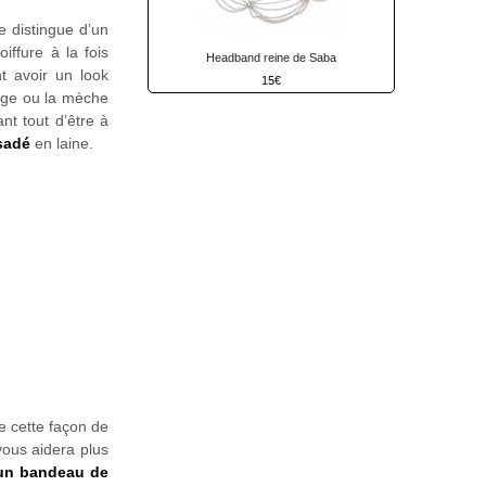
e distingue d’un
iffure à la fois
Headband reine de Saba
t avoir un look
15
ange ou la mèche
nt tout d’être à
sadé
en laine.
e cette façon de
vous aidera plus
 un bandeau de