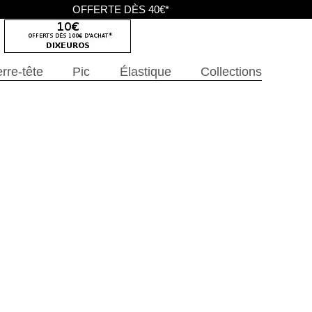
OFFERTE DÈS 40€*
rre-tête
Pic
Élastique
Collections