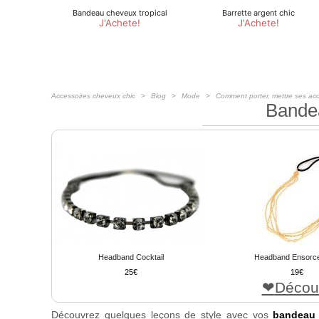
Accessoires cheveux chic
Blog
Mode
Comment porter, mettre ses ac
Bande
Headband Cocktail
Headband Ensorc
25
19
Décou
Découvrez quelques leçons de style avec vos
bandeau