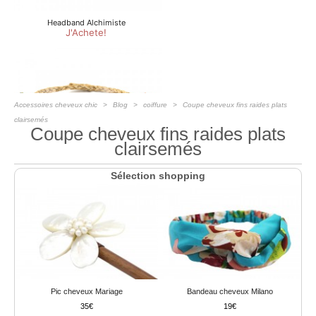
Accessoires cheveux chic
Blog
coiffure
Coupe cheveux fins raides plats
clairsemés
Coupe cheveux fins raides plats
clairsemés
Sélection shopping
Pic cheveux Mariage
Bandeau cheveux Milano
35
19