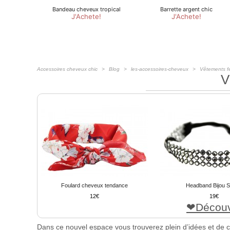
Accessoires cheveux chic
Blog
les-accessoires-cheveux
Vêtements 
V
Foulard cheveux tendance
Headband Bijou S
12
19
Découv
Dans ce nouvel espace vous trouverez plein d’idées et de 