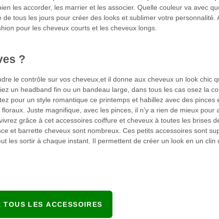
en les accorder, les marrier et les associer. Quelle couleur va avec qu
e de tous les jours pour créer des looks et sublimer votre personnalité.
hion pour les cheveux courts et les cheveux longs.
ves ?
re le contrôle sur vos cheveux,et il donne aux cheveux un look chic qu
issiez un headband fin ou un bandeau large, dans tous les cas osez la co
tez pour un style romantique ce printemps et habillez avec des pinces e
floraux. Juste magnifique, avec les pinces, il n’y a rien de mieux pour 
ivrez grâce à cet accessoires coiffure et cheveux à toutes les brises d
nce et barrette cheveux sont nombreux. Ces petits accessoires sont su
 les sortir à chaque instant. Il permettent de créer un look en un clin
R TOUS LES ACCESSOIRES