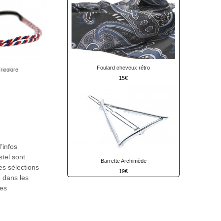
Foulard cheveux rétro
icolore
15
’infos
stel sont
Barrette Archimède
es sélections
19
 dans les
ues