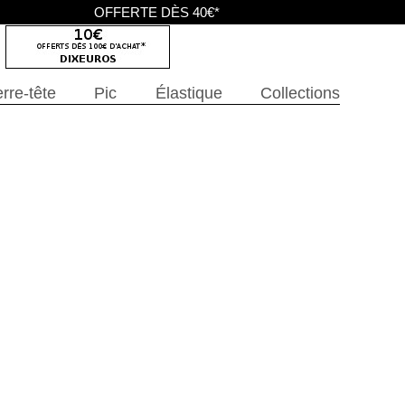
OFFERTE DÈS 40€*
rre-tête
Pic
Élastique
Collections