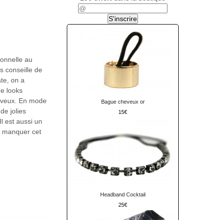
ionnelle au
s conseille de
ate, on a
de looks
heveux. En mode
Bague cheveux or
de jolies
15
l est aussi un
as manquer cet
Headband Cocktail
25