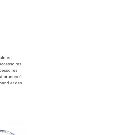
uleurs
 accessoires
ccessoires
ut prononcé
dband et des