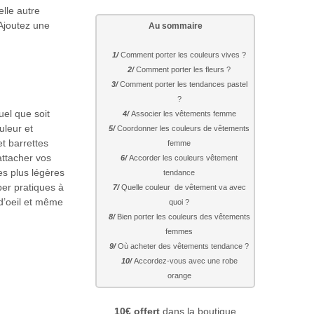
elle autre
 Ajoutez une
Au sommaire
Comment porter les couleurs vives ?
Comment porter les fleurs ?
Comment porter les tendances pastel
?
el que soit
Associer les vêtements femme
uleur et
Coordonner les couleurs de vêtements
t barrettes
femme
attacher vos
Accorder les couleurs vêtement
es plus légères
tendance
per pratiques à
Quelle couleur de vêtement va avec
 d’oeil et même
quoi ?
Bien porter les couleurs des vêtements
femmes
Où acheter des vêtements tendance ?
Accordez-vous avec une robe
orange
10€ offert
dans la boutique