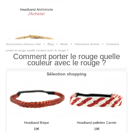
Accessoires cheveux chic
Blog
Mode
Vêtements femme
Comment
porter le rouge quelle couleur avec le rouge ?
Comment porter le rouge quelle
couleur avec le rouge ?
Sélection shopping
Headband Brique
Headband paillettes Carmin
19
19