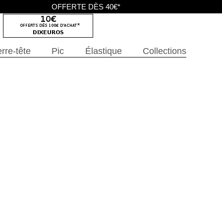
OFFERTE DÈS 40€*
rre-tête
Pic
Élastique
Collections