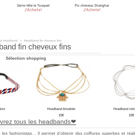
sir headband
Headband fin cheveux fins
and fin cheveux fins
Sélection shopping
lore
Headband Amulette
Headband rein
15
15
vrez tous les headbands
es fashionistas… Il permet d’obtenir des coiffures superbes et réal