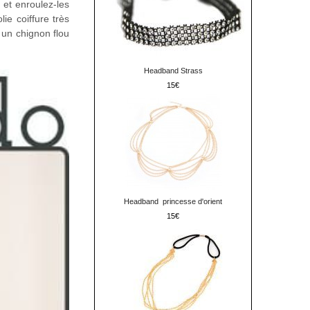
 et enroulez-les
ie coiffure très
 un chignon flou
Headband Strass
15
Headband princesse d'orient
15