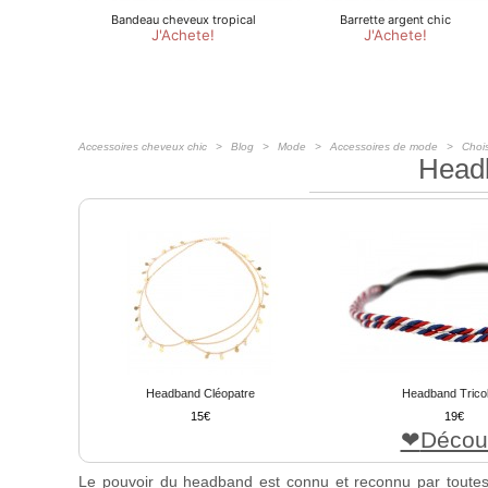
Accessoires cheveux chic
Blog
Mode
Accessoires de mode
Choi
Headb
Headband Cléopatre
Headband Trico
15
19
Décou
Le pouvoir du headband est connu et reconnu par toutes l