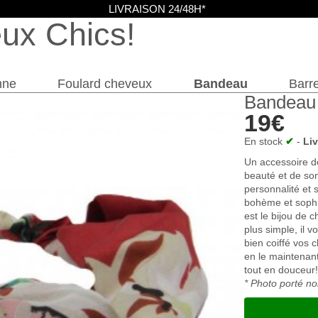
LIVRAISON 24/48H*
eux Chics
nne
Foulard cheveux
Bandeau
Barre
Bandeau
19€
En stock
✔
-
Li
Un accessoire de
beauté et de son 
personnalité et s
bohème et sophi
est le bijou de c
plus simple, il v
bien coiffé vos c
en le maintenant
tout en douceur!
* Photo porté no