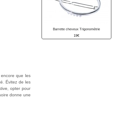
Barrette cheveux Trigonométrie
19
s encore que les
é. Évitez de les
tive, opter pour
soire donne une