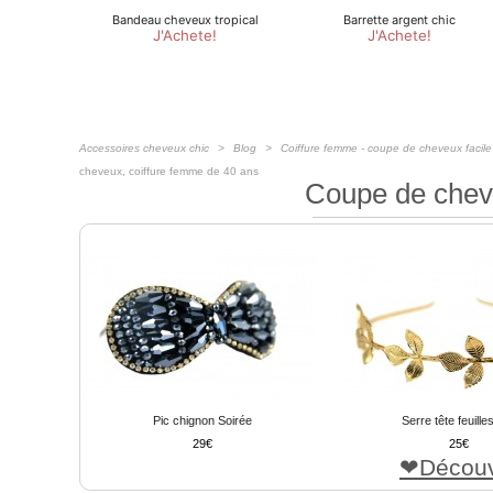
Accessoires cheveux chic
Blog
Coiffure femme - coupe de cheveux facile
cheveux, coiffure femme de 40 ans
Coupe de chev
Pic chignon Soirée
Serre tête feuilles
29
25
Découv