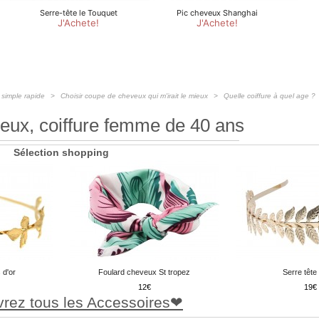
 simple rapide
Choisir coupe de cheveux qui m'irait le mieux
Quelle coiffure à quel age ?
eux, coiffure femme de 40 ans
Sélection shopping
 d'or
Foulard cheveux St tropez
Serre tête 
12
19
rez tous les Accessoires