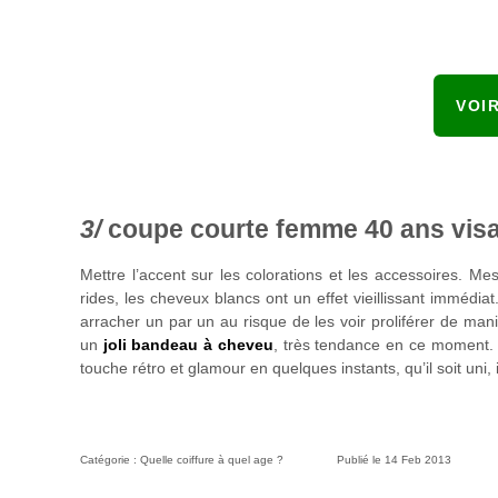
VOI
coupe courte femme 40 ans vis
Mettre l’accent sur les colorations et les accessoires. M
rides, les cheveux blancs ont un effet vieillissant immédia
arracher un par un au risque de les voir proliférer de mani
un
joli bandeau à cheveu
, très tendance en ce moment
touche rétro et glamour en quelques instants, qu’il soit uni
Catégorie :
Quelle coiffure à quel age ?
Publié le
14 Feb 2013