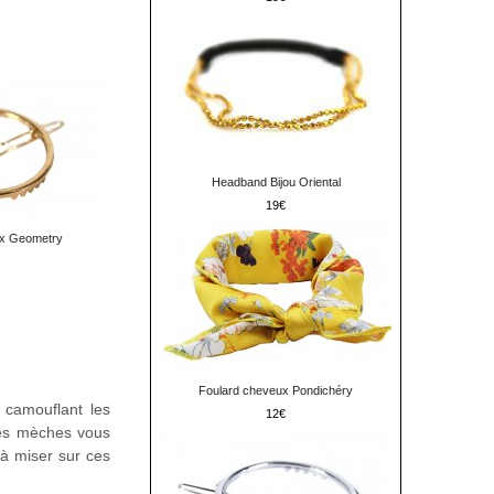
Headband Bijou Oriental
19
ux Geometry
Foulard cheveux Pondichéry
n camouflant les
12
tes mèches vous
 à miser sur ces