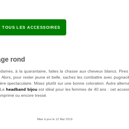
R TOUS LES ACCESSOIRES
age rond
esdames, à la quarantaine, faites la chasse aux cheveux blancs. Pire
t. Alors, pour rester jeune et belle, sachez les combattre avec pugnacit
ère spectaculaire. Misez plutôt sur une bonne coloration. Autre alterna
. Le
headband bijou
est idéal pour les femmes de 40 ans : cet acces
, imprimé ou encore tressé.
Mise à jour le
12 Mar 2019