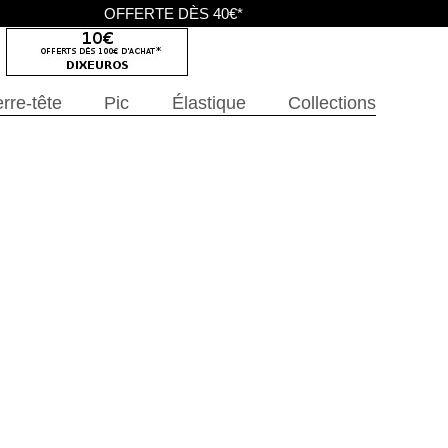
OFFERTE DÈS 40€*
rre-tête
Pic
Élastique
Collections