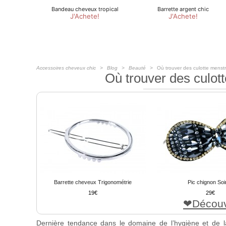
Accessoires cheveux chic
Blog
Beauté
Où trouver des culotte menstru
Où trouver des culott
Barrette cheveux Trigonométrie
Pic chignon Soi
19
29
Découv
Dernière tendance dans le domaine de l’hygiène et de la 