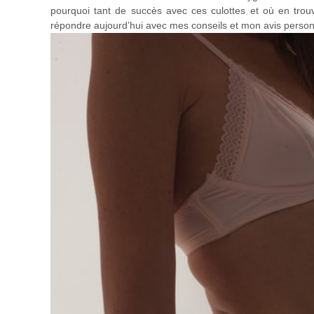
pourquoi tant de succès avec ces culottes et où en trouv
répondre aujourd’hui avec mes conseils et mon avis person