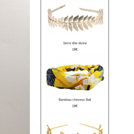
Serre tête divine
19
Bandeau cheveux Bali
19