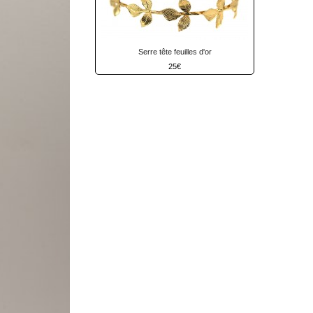
Serre tête feuilles d'or
25