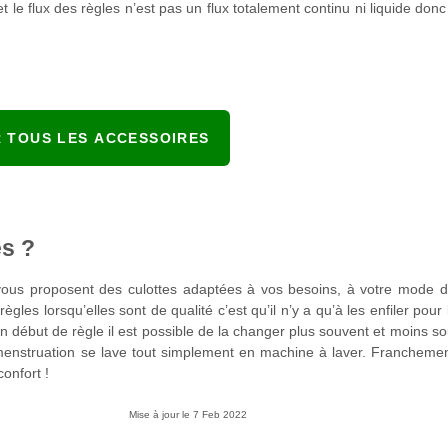
t le flux des règles n’est pas un flux totalement continu ni liquide don
R TOUS LES ACCESSOIRES
es ?
vous proposent des culottes adaptées à vos besoins, à votre mode de
es lorsqu’elles sont de qualité c’est qu’il n’y a qu’à les enfiler pour 
 début de règle il est possible de la changer plus souvent et moins so
 menstruation se lave tout simplement en machine à laver. Franchement
confort !
Mise à jour le
7 Feb 2022