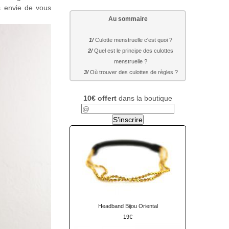
is envie de vous
Au sommaire
Culotte menstruelle c'est quoi ?
Quel est le principe des culottes
menstruelle ?
Où trouver des culottes de règles ?
10€ offert
dans la boutique
Headband Bijou Oriental
19