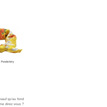
 Pondichéry
s sauf qu’au fond
 me direz vous ?