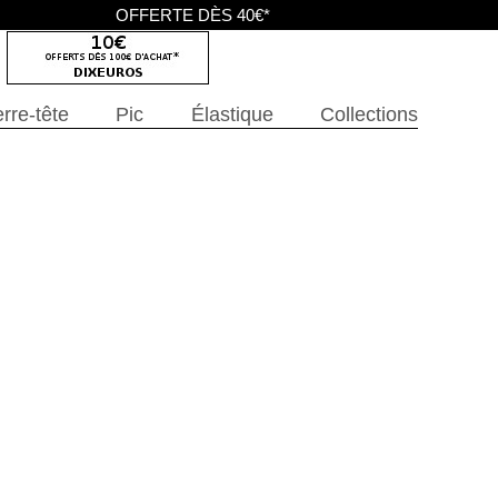
OFFERTE DÈS 40€*
rre-tête
Pic
Élastique
Collections