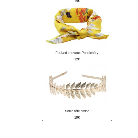
19
Foulard cheveux Pondichéry
12
Serre tête divine
19