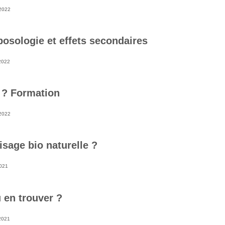
2022
 posologie et effets secondaires
2022
 ? Formation
2022
isage bio naturelle ?
021
ù en trouver ?
2021