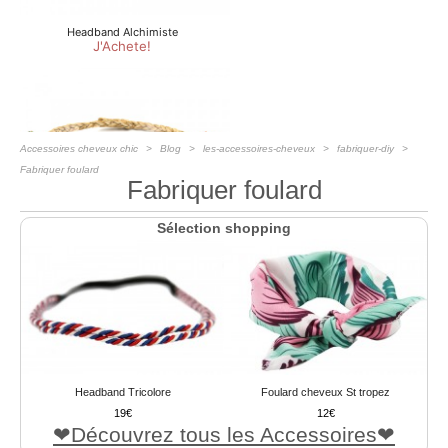
Accessoires cheveux chic
Blog
les-accessoires-cheveux
fabriquer-diy
Fabriquer foulard
Fabriquer foulard
Sélection shopping
Headband Tricolore
Foulard cheveux St tropez
19
12
Découvrez tous les Accessoires