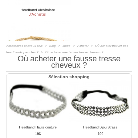
Accessoires cheveux chic
Blog
Mode
Acheter
Où acheter trouver des
headbands pas cher ?
Où acheter une fausse tresse cheveux ?
Où acheter une fausse tresse
cheveux ?
Sélection shopping
Headband Haute couture
Headband Bijou Strass
19
19