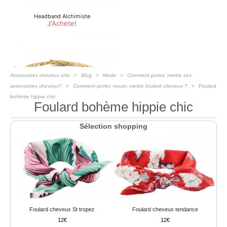
Accessoires cheveux chic
Blog
Mode
Comment porter, mettre ses
accessoires cheveux?
Comment porter, nouer, mettre foulard cheveux ?
Foulard
bohème hippie chic
Foulard bohème hippie chic
Sélection shopping
Foulard cheveux St tropez
Foulard cheveux tendance
12
12