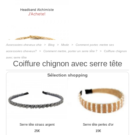
Accessoires cheveux chic
Blog
Mode
Comment porter, mettre ses
accessoires cheveux?
Comment mettre, porter un serre tête ?
Coiffure chignon
avec serre tête
Coiffure chignon avec serre tête
Sélection shopping
Serre tête strass argent
Serre tête perles d'or
25
15