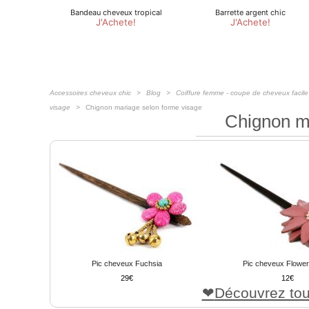
Accessoires cheveux chic
Blog
Coiffure femme - coupe de cheveux facile
visage
Chignon mariage selon forme visage
Chignon m
Pic cheveux Fuchsia
Pic cheveux Flowe
29
12
Découvrez tou