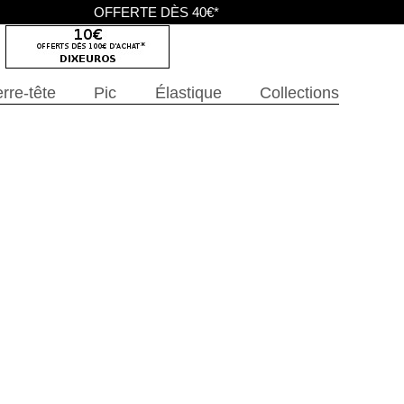
OFFERTE DÈS 40€*
rre-tête
Pic
Élastique
Collections