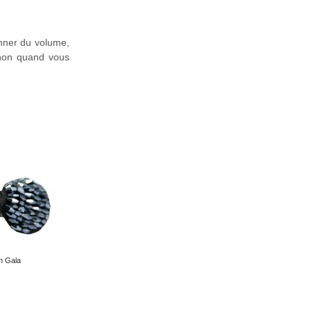
onner du volume,
gnon quand vous
n Gala