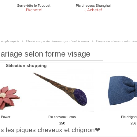
 simple rapide
Choisir coupe de cheveux qui m'irait le mieux
Coupe de cheveux selon for
ariage selon forme visage
Sélection shopping
r Power
Pic cheveux Lotus
Pic chigno
25
25
s les piques cheveux et chignon