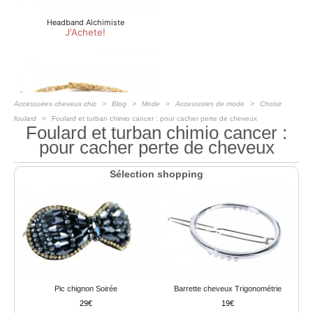
Accessoires cheveux chic
Blog
Mode
Accessoires de mode
Choisir
foulard
Foulard et turban chimio cancer : pour cacher perte de cheveux
Foulard et turban chimio cancer :
pour cacher perte de cheveux
Sélection shopping
Pic chignon Soirée
Barrette cheveux Trigonométrie
29
19